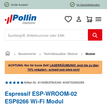
Zum Hauptinhalt springen
Große Auswahl
für Geschäftskunden
Warenkorb e
Bauelemente
Technikbausätze / Module
Module
ACHTUNG: Nur für kurze Zeit!
LAGERRÄUMUNG! Jetzt bis zu über
70% reduziert - schnell sein lohnt sich!
Durchschnittliche Bewertung von 5 von 5 Sternen
Artikel-Nr.:
810696
GTIN/EAN:
4049702060284
Espressif ESP-WROOM-02
ESP8266 Wi-Fi Modul