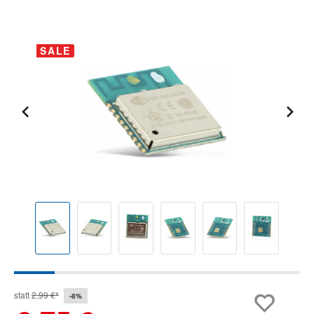
Bildergalerie überspringen
SALE
statt
2,99 €*
-8%