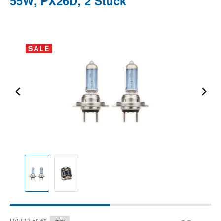
55W, PX26D, 2 Stück
Bildergalerie überspringen
SALE
UVP
13,50 €*
-26%