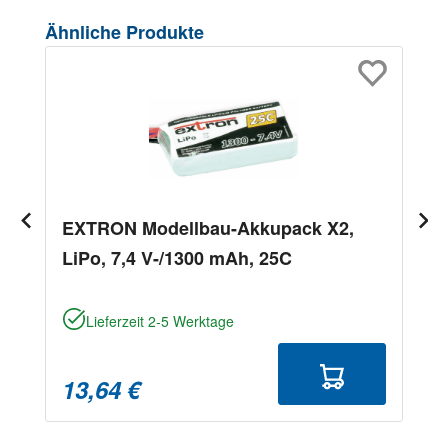
Produktgalerie überspringen
Ähnliche Produkte
EXTRON Modellbau-Akkupack X2,
LiPo, 7,4 V-/1300 mAh, 25C
Lieferzeit 2-5 Werktage
13,64 €