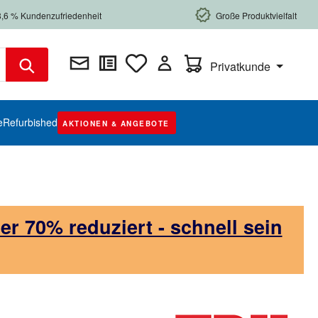
8,6 % Kundenzufriedenheit
Große Produktvielfalt
Warenkorb enthält 0 Posi
Privatkunde
e
Refurbished
AKTIONEN & ANGEBOTE
 70% reduziert - schnell sein