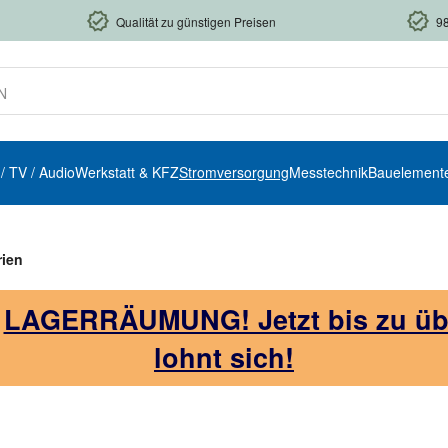
Qualität zu günstigen Preisen
9
 / TV / Audio
Werkstatt & KFZ
Stromversorgung
Messtechnik
Bauelement
rien
!
LAGERRÄUMUNG! Jetzt bis zu über
lohnt sich!