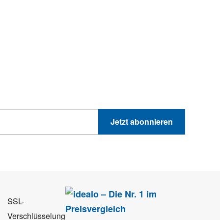
hnik-Trends
GEWINNSPIELE
PRODUKTNEWS UND VIELES MEHR
Jetzt abonnieren
 Sie können sich jederzeit direkt vom Newsletter abmelden.
SSL-
Verschlüsselung