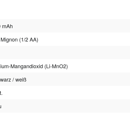
0 mAh
 Mignon (1/2 AA)
hium-Mangandioxid (Li-MnO2)
warz / weiß
t.
u