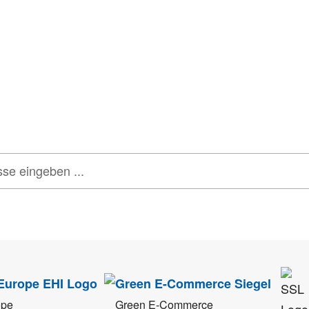
tter
onen, Rabatte & Tec
 GUTSCHEINE & LIMITIERTE RABATTAKTIONEN
ATTRAKTIVE 
tenschutz
sehr ernst. Alle Angaben verwenden wir nur im Rahmen des Newsletters.
ope
Green E-Commerce