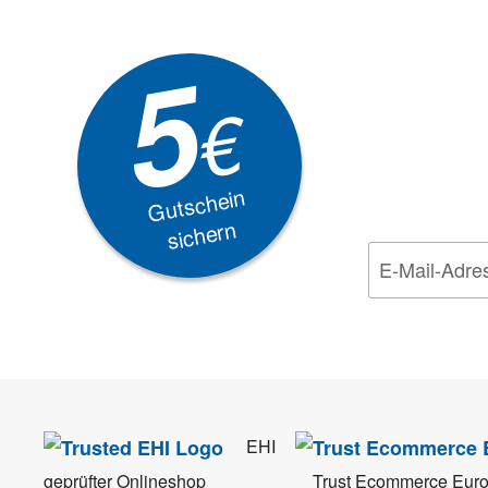
Newsle
5
Akti
€
EXKLUSIVE
Gutschein
sichern
Wir nehmen den
Da
EHI
geprüfter Onlineshop
Trust Ecommerce Eur