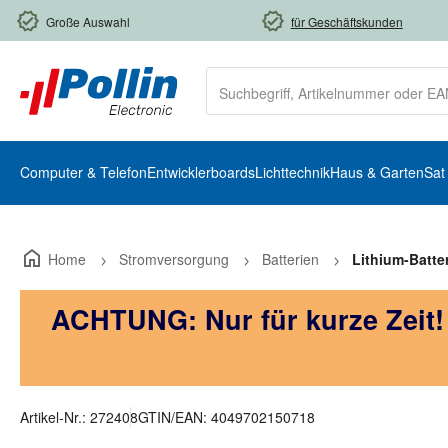
m Hauptinhalt springen
Zur Suche springen
Zur Hauptnavigation springen
Große Auswahl
für Geschäftskunden
Computer & Telefon
Entwicklerboards
Lichttechnik
Haus & Garten
Sat
Home
Stromversorgung
Batterien
Lithium-Batte
ACHTUNG: Nur für kurze Zeit
Artikel-Nr.:
272408
GTIN/EAN:
4049702150718