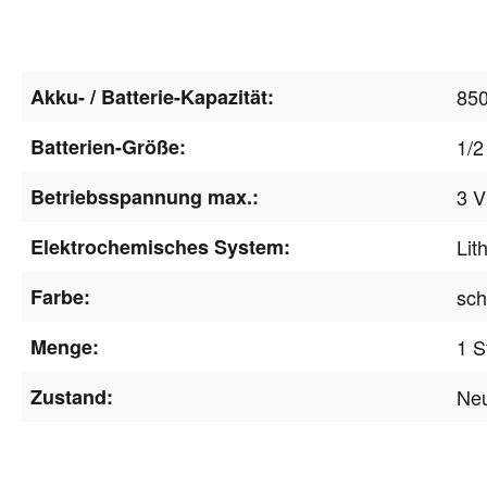
Akku- / Batterie-Kapazität:
85
Batterien-Größe:
1/2
Betriebsspannung max.:
3 V
Elektrochemisches System:
Lit
Farbe:
sch
Menge:
1 S
Zustand:
Ne