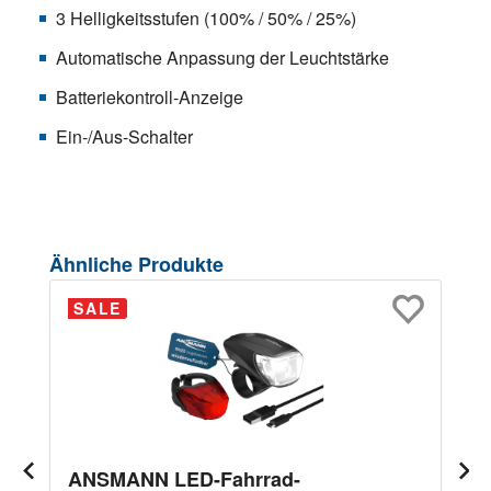
3 Helligkeitsstufen (100% / 50% / 25%)
Automatische Anpassung der Leuchtstärke
Batteriekontroll-Anzeige
Ein-/Aus-Schalter
Produktgalerie überspringen
Ähnliche Produkte
SALE
ANSMANN LED-Fahrrad-