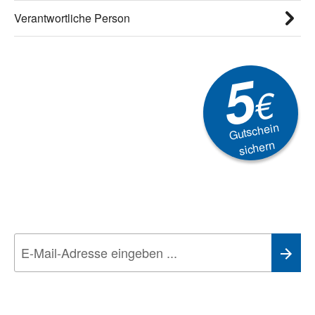
Verantwortliche Person
5
€
Gutschein
sichern
Newsletter
Aktionen, Rabatte &
Technik-Trends
Wir nehmen den
Datenschutz
sehr ernst. Alle Angaben verwenden wir nur
im Rahmen des Newsletters. Sie können sich jederzeit direkt vom
Newsletter abmelden.