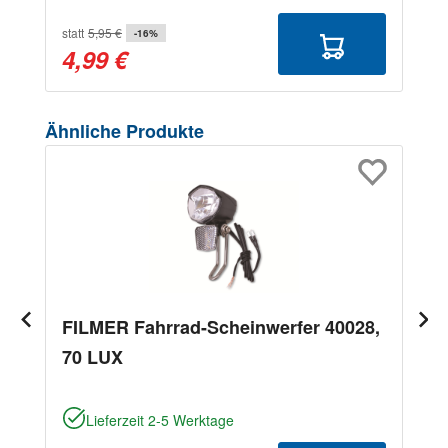
statt
5,95 €
-16%
4,99 €
Produktgalerie überspringen
Ähnliche Produkte
FILMER Fahrrad-Scheinwerfer 40028,
70 LUX
Lieferzeit 2-5 Werktage