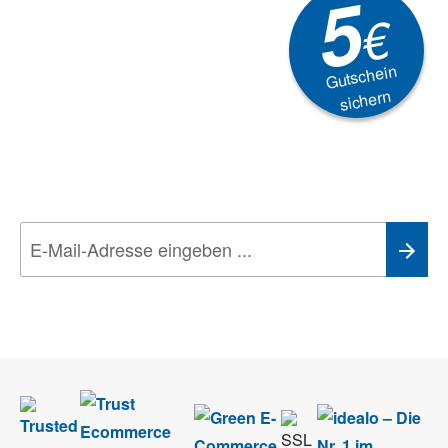
5
€
Gutschein
sichern
Newsletter
Aktionen, Rabatte &
Technik-Trends
Wir nehmen den
Datenschutz
sehr ernst. Alle Angaben verwenden wir nur
im Rahmen des Newsletters. Sie können sich jederzeit direkt vom
Newsletter abmelden.