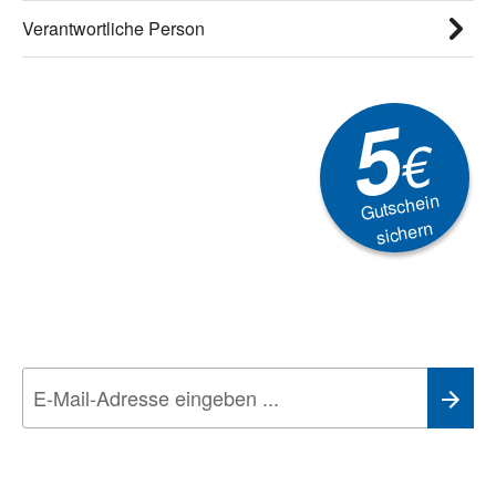
Verantwortliche Person
5
€
Gutschein
sichern
Newsletter
Aktionen, Rabatte &
Technik-Trends
Wir nehmen den
Datenschutz
sehr ernst. Alle Angaben verwenden wir nur
im Rahmen des Newsletters. Sie können sich jederzeit direkt vom
Newsletter abmelden.