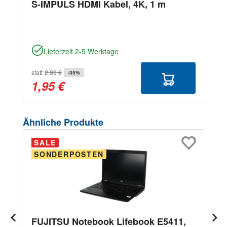
S-IMPULS HDMI Kabel, 4K, 1 m
Lieferzeit 2-5 Werktage
statt
2,99 €
-35%
1,95 €
Produktgalerie überspringen
Ähnliche Produkte
SALE
SONDERPOSTEN
FUJITSU Notebook Lifebook E5411,