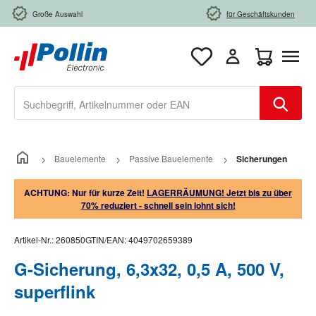
Zum Hauptinhalt springen
Große Auswahl
für Geschäftskunden
Warenkorb e
Bauelemente
Passive Bauelemente
Sicherungen
ACHTUNG: Nur für kurze Zeit!
LAGERRÄUMUNG! Jetzt bis zu über
70% reduziert - schnell sein lohnt sich!
Artikel-Nr.:
260850
GTIN/EAN:
4049702659389
G-Sicherung, 6,3x32, 0,5 A, 500 V,
superflink