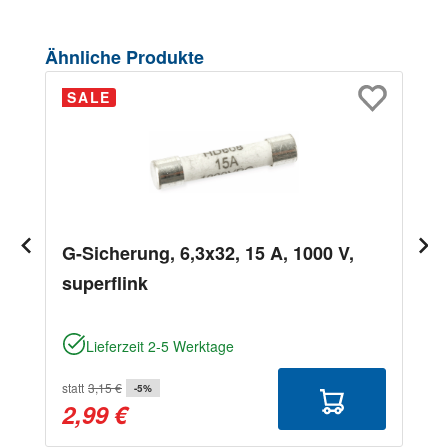
Produktgalerie überspringen
Ähnliche Produkte
SALE
G-Sicherung, 6,3x32, 15 A, 1000 V,
superflink
Lieferzeit 2-5 Werktage
statt
3,15 €
-5%
2,99 €