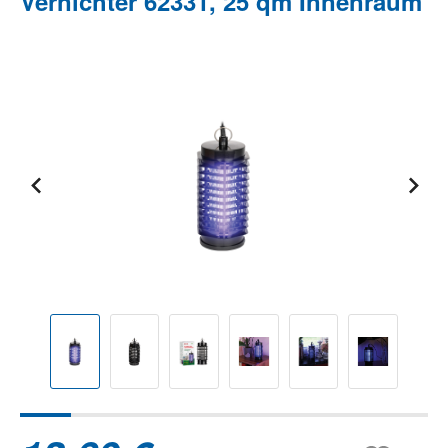
Vernichter 62331, 25 qm Innenraum
Bildergalerie überspringen