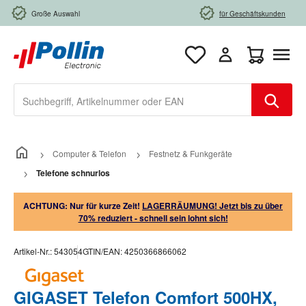
Zum Hauptinhalt springen
Große Auswahl
für Geschäftskunden
Warenkorb e
Computer & Telefon
Festnetz & Funkgeräte
Telefone schnurlos
ACHTUNG: Nur für kurze Zeit!
LAGERRÄUMUNG! Jetzt bis zu über
70% reduziert - schnell sein lohnt sich!
Artikel-Nr.:
543054
GTIN/EAN:
4250366866062
GIGASET Telefon Comfort 500HX,