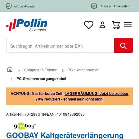
Zum Hauptinhalt springen
Große Auswahl
für Geschäftskunden
Warenkorb e
Computer & Telefon
PC / Komponenten
PC-Stromversorgungskabel
ACHTUNG: Nur für kurze Zeit!
LAGERRÄUMUNG! Jetzt bis zu über
70% reduziert - schnell sein lohnt sich!
Artikel-Nr.:
704283
GTIN/EAN:
4040849392030
GOOBAY Kaltgeräteverlängerung