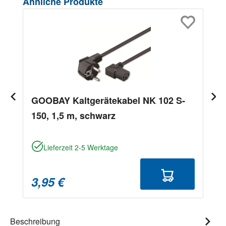
Produktgalerie überspringen
Ähnliche Produkte
GOOBAY Kaltgerätekabel NK 102 S-
150, 1,5 m, schwarz
Lieferzeit 2-5 Werktage
3,95 €
Beschreibung