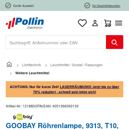
Zum Hauptinhalt springen
Große Auswahl
für Geschäftskunden
Warenkorb e
Lichttechnik
Leuchtmittel / Sockel / Fassungen
Weitere Leuchtmittel
ACHTUNG: Nur für kurze Zeit!
LAGERRÄUMUNG! Jetzt bis zu über
70% reduziert - schnell sein lohnt sich!
Artikel-Nr.:
121883
GTIN/EAN:
4051366093133
GOOBAY Röhrenlampe, 9313, T10,