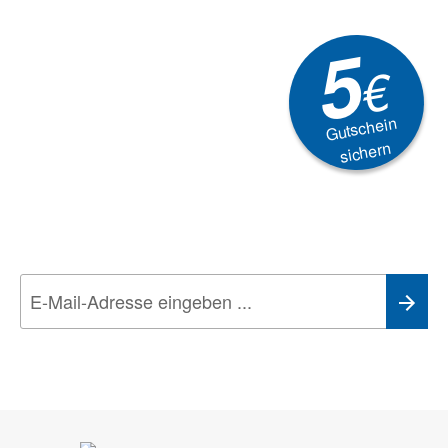
5
€
Gutschein
sichern
Newsletter
Aktionen, Rabatte &
Technik-Trends
Wir nehmen den
Datenschutz
sehr ernst. Alle Angaben verwenden wir nur
im Rahmen des Newsletters. Sie können sich jederzeit direkt vom
Newsletter abmelden.