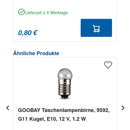
Lieferzeit 2-5 Werktage
0,80 €
Produktgalerie überspringen
Ähnliche Produkte
GOOBAY Taschenlampenbirne, 9592,
G11 Kugel, E10, 12 V, 1.2 W