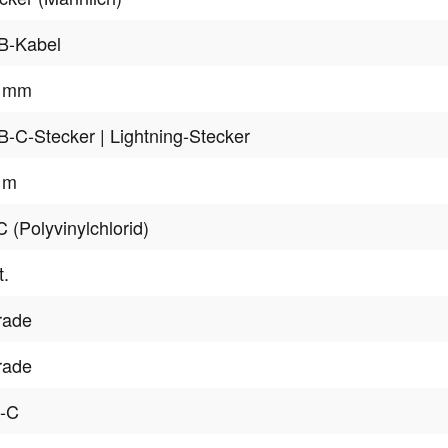
B-Kabel
3 mm
B-C-Stecker
| Lightning-Stecker
 m
 (Polyvinylchlorid)
t.
rade
rade
p-C