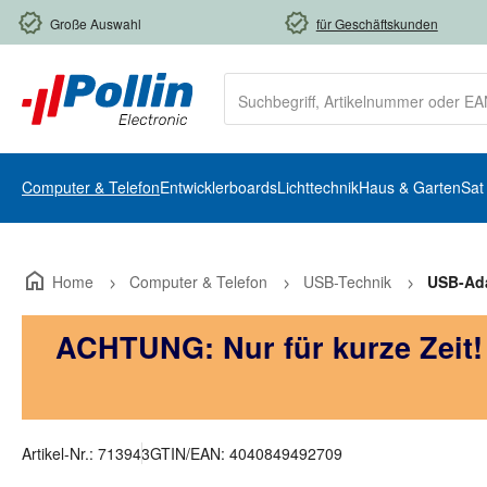
m Hauptinhalt springen
Zur Suche springen
Zur Hauptnavigation springen
Große Auswahl
für Geschäftskunden
Computer & Telefon
Entwicklerboards
Lichttechnik
Haus & Garten
Sat
Home
Computer & Telefon
USB-Technik
USB-Ad
ACHTUNG: Nur für kurze Zeit
Artikel-Nr.:
713943
GTIN/EAN:
4040849492709