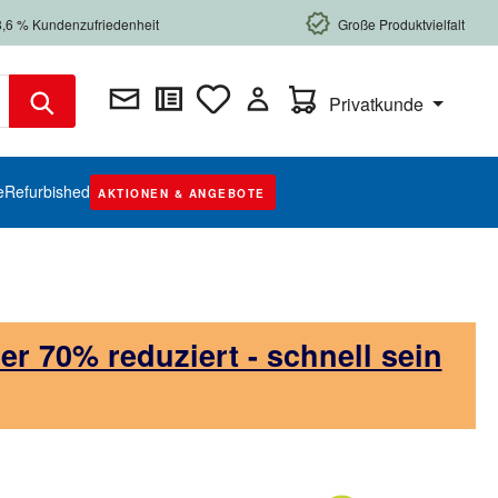
8,6 % Kundenzufriedenheit
Große Produktvielfalt
Warenkorb enthält 0 Posi
Privatkunde
e
Refurbished
AKTIONEN & ANGEBOTE
 70% reduziert - schnell sein