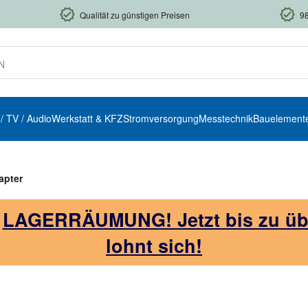
Qualität zu günstigen Preisen
9
 / TV / Audio
Werkstatt & KFZ
Stromversorgung
Messtechnik
Bauelement
apter
!
LAGERRÄUMUNG! Jetzt bis zu über
lohnt sich!