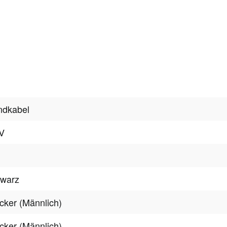
ndkabel
V
hwarz
cker (Männlich)
cker (Männlich)