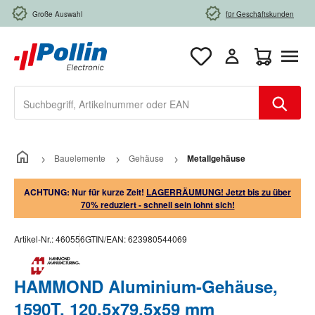
Zum Hauptinhalt springen
Große Auswahl
für Geschäftskunden
Warenkorb e
Bauelemente
Gehäuse
Metallgehäuse
ACHTUNG: Nur für kurze Zeit!
LAGERRÄUMUNG! Jetzt bis zu über
70% reduziert - schnell sein lohnt sich!
Artikel-Nr.:
460556
GTIN/EAN:
623980544069
HAMMOND Aluminium-Gehäuse,
1590T, 120,5x79,5x59 mm