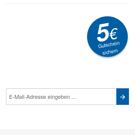
5
€
Gutschein
sichern
Newsletter
Aktionen, Rabatte &
Technik-Trends
Wir nehmen den
Datenschutz
sehr ernst. Alle Angaben verwenden wir nur
im Rahmen des Newsletters. Sie können sich jederzeit direkt vom
Newsletter abmelden.