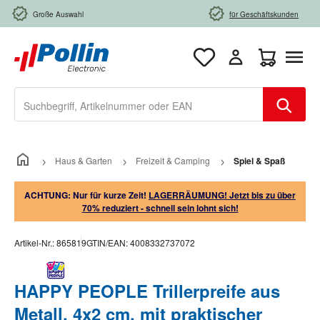
Zum Hauptinhalt springen
Große Auswahl
für Geschäftskunden
Warenkorb e
Haus & Garten
Freizeit & Camping
Spiel & Spaß
ACHTUNG: Nur für kurze Zeit!
LAGERRÄUMUNG! Jetzt bis zu über
70% reduziert - schnell sein lohnt sich!
Artikel-Nr.:
865819
GTIN/EAN:
4008332737072
HAPPY PEOPLE Trillerpreife aus
Metall, 4x2 cm, mit praktischer