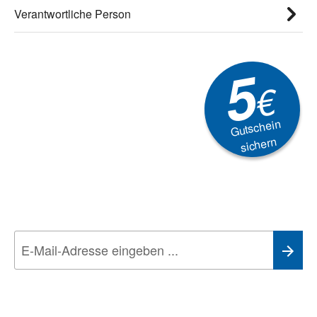
Verantwortliche Person
5
€
Gutschein
sichern
Newsletter
Aktionen, Rabatte &
Technik-Trends
Wir nehmen den
Datenschutz
sehr ernst. Alle Angaben verwenden wir nur
im Rahmen des Newsletters. Sie können sich jederzeit direkt vom
Newsletter abmelden.