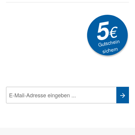
5
€
Gutschein
sichern
Newsletter
Aktionen, Rabatte &
Technik-Trends
Wir nehmen den
Datenschutz
sehr ernst. Alle Angaben verwenden wir nur
im Rahmen des Newsletters. Sie können sich jederzeit direkt vom
Newsletter abmelden.