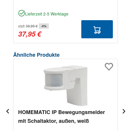
Lieferzeit 2-5 Werktage
statt
39,95 €
-5%
37,95 €
Produktgalerie überspringen
Ähnliche Produkte
HOMEMATIC IP Bewegungsmelder
mit Schaltaktor, außen, weiß