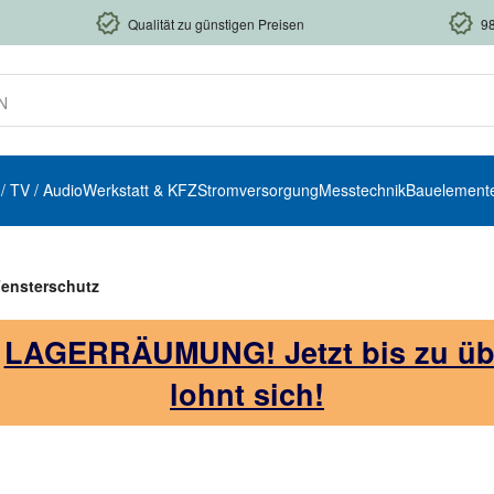
Qualität zu günstigen Preisen
9
 / TV / Audio
Werkstatt & KFZ
Stromversorgung
Messtechnik
Bauelement
Fensterschutz
!
LAGERRÄUMUNG! Jetzt bis zu über
lohnt sich!