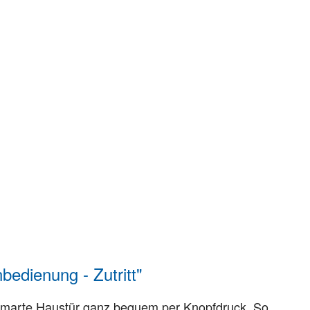
dienung - Zutritt"
e smarte Haustür ganz bequem per Knopfdruck. So