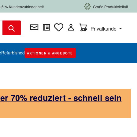
8,6 % Kundenzufriedenheit
Große Produktvielfalt
Warenkorb enthält 0 Posi
Privatkunde
e
Refurbished
AKTIONEN & ANGEBOTE
 70% reduziert - schnell sein