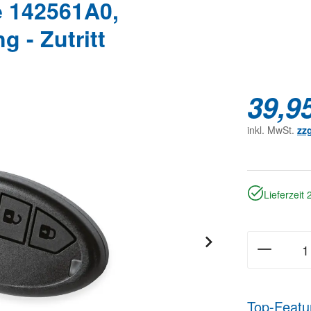
 142561A0,
 - Zutritt
39,9
inkl. MwSt.
zz
Lieferzeit
Top-Featu