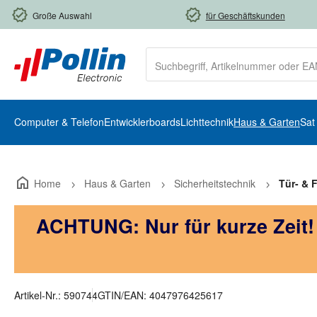
m Hauptinhalt springen
Zur Suche springen
Zur Hauptnavigation springen
Große Auswahl
für Geschäftskunden
Computer & Telefon
Entwicklerboards
Lichttechnik
Haus & Garten
Sat
Home
Haus & Garten
Sicherheitstechnik
Tür- & 
ACHTUNG: Nur für kurze Zeit
Artikel-Nr.:
590744
GTIN/EAN:
4047976425617