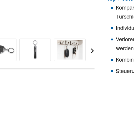
Kompak
Türschl
Individ
Verlore
werden
Kombini
Steuer