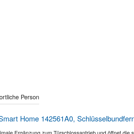
ortliche Person
mart Home 142561A0, Schlüsselbundfernbe
ptimale Ergänzung zum Türschlossantrieb und öffnet di