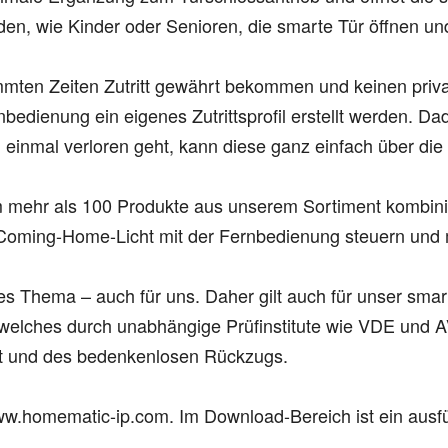
n, wie Kinder oder Senioren, die smarte Tür öffnen un
timmten Zeiten Zutritt gewährt bekommen und keinen priva
rnbedienung ein eigenes Zutrittsprofil erstellt werden. D
 einmal verloren geht, kann diese ganz einfach über die
 um mehr als 100 Produkte aus unserem Sortiment kombini
s Coming-Home-Licht mit der Fernbedienung steuern und 
oßes Thema – auch für uns. Daher gilt auch für unser sm
elches durch unabhängige Prüfinstitute wie VDE und AV-T
eit und des bedenkenlosen Rückzugs.
 www.homematic-ip.com. Im Download-Bereich ist ein a