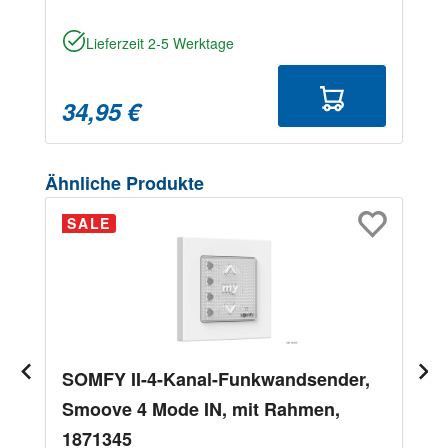
Lieferzeit 2-5 Werktage
34,95 €
Produktgalerie überspringen
Ähnliche Produkte
SALE
SOMFY II-4-Kanal-Funkwandsender,
Smoove 4 Mode IN, mit Rahmen,
1871345