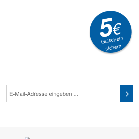
5
€
Gutschein
sichern
Newsletter
Aktionen, Rabatte &
Technik-Trends
Wir nehmen den
Datenschutz
sehr ernst. Alle Angaben verwenden wir nur
im Rahmen des Newsletters. Sie können sich jederzeit direkt vom
Newsletter abmelden.