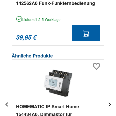
142562A0 Funk-Funkfernbedienung
Lieferzeit 2-5 Werktage
39,95 €
Produktgalerie überspringen
Ähnliche Produkte
HOMEMATIC IP Smart Home
154434A0, Dimmaktor für