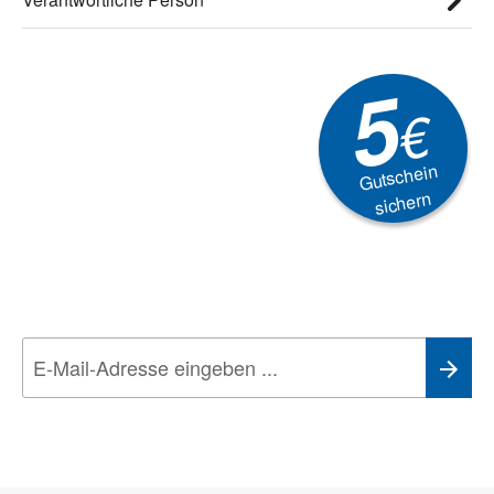
5
€
Gutschein
sichern
Newsletter
Aktionen, Rabatte &
Technik-Trends
Wir nehmen den
Datenschutz
sehr ernst. Alle Angaben verwenden wir nur
im Rahmen des Newsletters. Sie können sich jederzeit direkt vom
Newsletter abmelden.