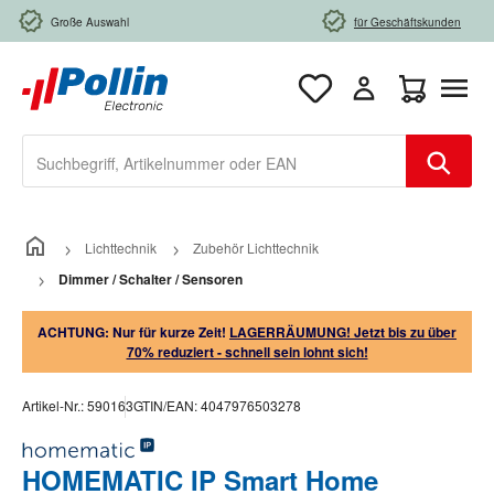
Zum Hauptinhalt springen
Große Auswahl
für Geschäftskunden
Warenkorb e
Lichttechnik
Zubehör Lichttechnik
Dimmer / Schalter / Sensoren
ACHTUNG: Nur für kurze Zeit!
LAGERRÄUMUNG! Jetzt bis zu über
70% reduziert - schnell sein lohnt sich!
Artikel-Nr.:
590163
GTIN/EAN:
4047976503278
HOMEMATIC IP Smart Home