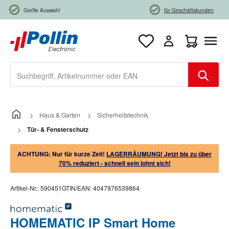
Zum Hauptinhalt springen
Große Auswahl
für Geschäftskunden
Warenkorb e
Haus & Garten
Sicherheitstechnik
Tür- & Fensterschutz
ACHTUNG: Nur für kurze Zeit!
LAGERRÄUMUNG! Jetzt bis zu über
70% reduziert - schnell sein lohnt sich!
Artikel-Nr.:
590451
GTIN/EAN:
4047976539864
HOMEMATIC IP Smart Home