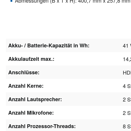
Abmessungen (B x T x H): 400,7 mm x 257,8 mm
Akku- / Batterie-Kapazität in Wh:
41
Akkulaufzeit max.:
14,
Anschlüsse:
HD
Anzahl Kerne:
4 S
Anzahl Lautsprecher:
2 S
Anzahl Mikrofone:
2 S
Anzahl Prozessor-Threads:
8 S