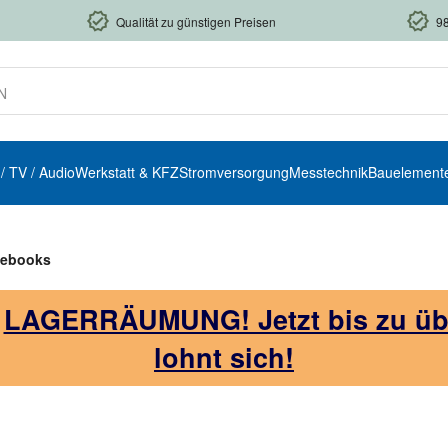
Qualität zu günstigen Preisen
9
 / TV / Audio
Werkstatt & KFZ
Stromversorgung
Messtechnik
Bauelement
tebooks
!
LAGERRÄUMUNG! Jetzt bis zu über
lohnt sich!