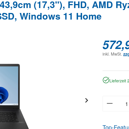
43,9cm (17,3"), FHD, AMD R
SSD, Windows 11 Home
572,
inkl. MwSt.
zz
Lieferzeit
Top-Featu