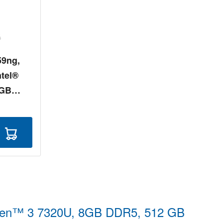
59ng,
ntel®
6GB
indows
yzen™ 3 7320U, 8GB DDR5, 512 GB