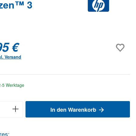
yzen™ 3
95 €
gl. Versand
 2-5 Werktage
In den Warenkorb
res: