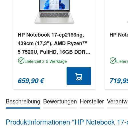
HP Notebook 17-cp2166ng,
HP Not
439cm (17,3"), AMD Ryzen™
5 7520U, FullHD, 16GB DDR5,
512GB SSD, Win 11 Home
Lieferzeit 2-5 Werktage
Liefer
659,90 €
719,9
Beschreibung
Bewertungen
Hersteller
Verantw
Produktinformationen "HP Notebook 1