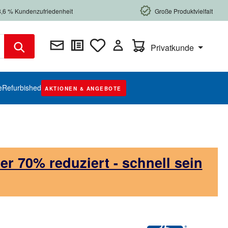
8,6 % Kundenzufriedenheit
Große Produktvielfalt
Warenkorb enthält 0 Posi
Privatkunde
e
Refurbished
AKTIONEN & ANGEBOTE
 70% reduziert - schnell sein