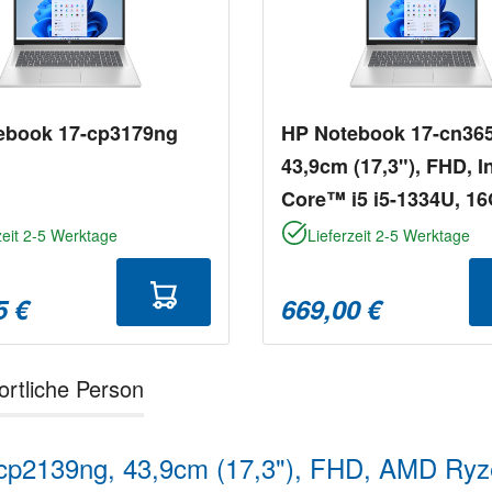
ebook 17-cp3179ng
HP Notebook 17-cn36
43,9cm (17,3"), FHD, I
Core™ i5 i5-1334U, 1
DDR4, 512 GB SSD, W
zeit 2-5 Werktage
Lieferzeit 2-5 Werktage
11 Home
5 €
669,00 €
ortliche Person
7-cp2139ng, 43,9cm (17,3"), FHD, AMD R