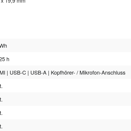
 x 19,9 mm
 Wh
25 h
MI
| USB-C
| USB-A
| Kopfhörer- / Mikrofon-Anschluss
t.
t.
t.
t.