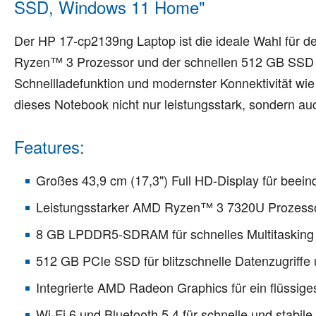
SSD, Windows 11 Home"
Der HP 17-cp2139ng Laptop ist die ideale Wahl für d
Ryzen™ 3 Prozessor und der schnellen 512 GB SSD bie
Schnellladefunktion und modernster Konnektivität wie
dieses Notebook nicht nur leistungsstark, sondern au
Features:
Großes 43,9 cm (17,3") Full HD-Display für beein
Leistungsstarker AMD Ryzen™ 3 7320U Prozessor 
8 GB LPDDR5-SDRAM für schnelles Multitasking
512 GB PCIe SSD für blitzschnelle Datenzugriffe
Integrierte AMD Radeon Graphics für ein flüssige
Wi-Fi 6 und Bluetooth 5.4 für schnelle und stabil