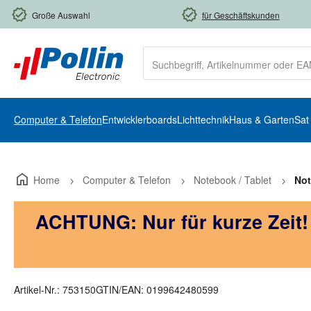
m Hauptinhalt springen
Zur Suche springen
Zur Hauptnavigation springen
Große Auswahl
für Geschäftskunden
Computer & Telefon
Entwicklerboards
Lichttechnik
Haus & Garten
Sat
Home
Computer & Telefon
Notebook / Tablet
No
ACHTUNG: Nur für kurze Zeit
Artikel-Nr.:
753150
GTIN/EAN:
0199642480599