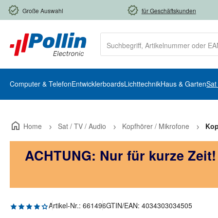
m Hauptinhalt springen
Zur Suche springen
Zur Hauptnavigation springen
Große Auswahl
für Geschäftskunden
Computer & Telefon
Entwicklerboards
Lichttechnik
Haus & Garten
Sat
Home
Sat / TV / Audio
Kopfhörer / Mikrofone
Kop
ACHTUNG: Nur für kurze Zeit
Durchschnittliche Bewertung von 4.2 von 5 Sternen
Artikel-Nr.:
661496
GTIN/EAN:
4034303034505