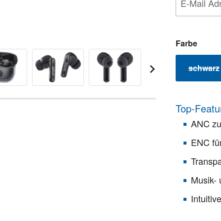
auswä
Farbe
schwarz
(Dies
Top-Featu
ANC zu
ENC für
Transp
Musik- 
Intuiti