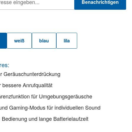
Benachrichtigen
hlen
weiß
blau
lila
e Option ist zurzeit nicht verfügbar.)
res:
r Geräuschunterdrückung
 bessere Anrufqualität
arenzfunktion für Umgebungsgeräusche
und Gaming-Modus für individuellen Sound
ve Bedienung und lange Batterielaufzeit