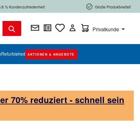
8,6 % Kundenzufriedenheit
Große Produktvielfalt
Warenkorb enthält 0 Posi
Privatkunde
e
Refurbished
AKTIONEN & ANGEBOTE
 70% reduziert - schnell sein