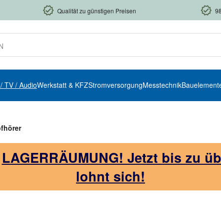
Qualität zu günstigen Preisen
9
 / TV / Audio
Werkstatt & KFZ
Stromversorgung
Messtechnik
Bauelement
fhörer
!
LAGERRÄUMUNG! Jetzt bis zu über
lohnt sich!