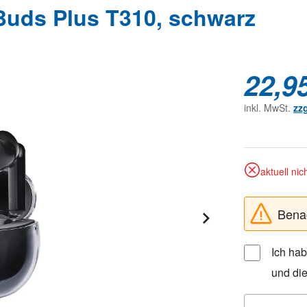
Buds Plus T310, schwarz
22,9
inkl. MwSt.
zz
aktuell nic
Benac
Ich ha
und di