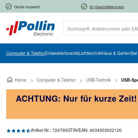
m Hauptinhalt springen
Zur Suche springen
Zur Hauptnavigation springen
Große Auswahl
für Geschäftskunden
Computer & Telefon
Entwicklerboards
Lichttechnik
Haus & Garten
Sat
Home
Computer & Telefon
USB-Technik
USB-Spe
ACHTUNG: Nur für kurze Zeit
Durchschnittliche Bewertung von 4.4 von 5 Sternen
Artikel-Nr.:
724790
GTIN/EAN:
4034303022120