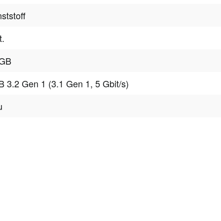
ststoff
t.
 GB
 3.2 Gen 1 (3.1 Gen 1, 5 Gbit/s)
u
tter
onen, Rabatte & Tec
 GUTSCHEINE & LIMITIERTE RABATTAKTIONEN
ATTRAKTIVE 