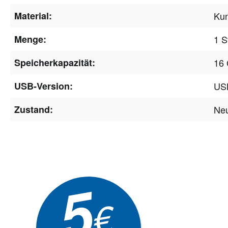
Material:
Kun
Menge:
1 S
Speicherkapazität:
16
USB-Version:
USB
Zustand:
Ne
Newsle
5
Akti
€
EXKLUSIVE