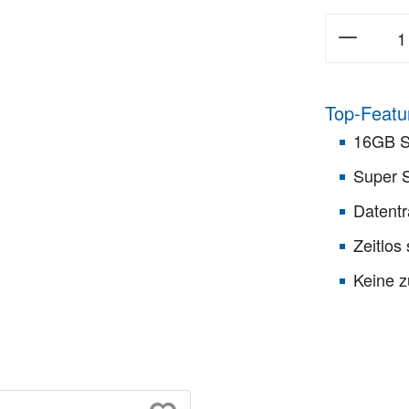
Top-Featu
16GB S
Super S
Datentr
Zeitlos
Keine z