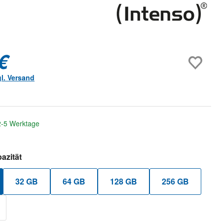
€
gl. Versand
 2-5 Werktage
auswählen
azität
32 GB
64 GB
128 GB
256 GB
 Option ist zurzeit nicht verfügbar.)