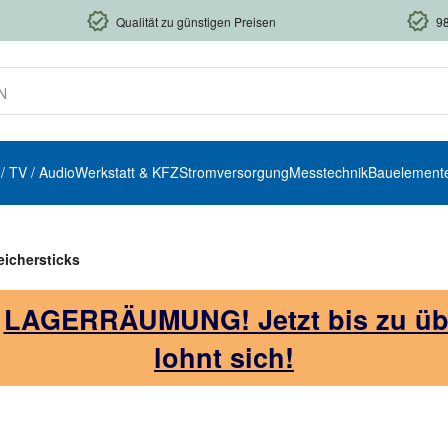
Qualität zu günstigen Preisen
9
 / TV / Audio
Werkstatt & KFZ
Stromversorgung
Messtechnik
Bauelement
ichersticks
!
LAGERRÄUMUNG! Jetzt bis zu über
lohnt sich!