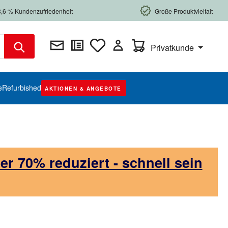
8,6 % Kundenzufriedenheit
Große Produktvielfalt
Warenkorb enthält 0 Posi
Privatkunde
e
Refurbished
AKTIONEN & ANGEBOTE
 70% reduziert - schnell sein