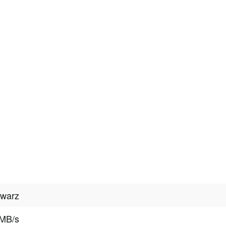
hwarz
 MB/s