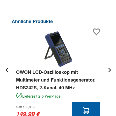
Produktgalerie überspringen
Ähnliche Produkte
OWON LCD-Oszilloskop mit
Multimeter und Funktionsgenerator,
HDS242S, 2-Kanal, 40 MHz
Lieferzeit 2-5 Werktage
statt
155,95 €
149,99 €