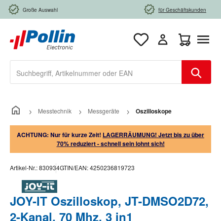
Zum Hauptinhalt springen
Große Auswahl
für Geschäftskunden
Warenkorb e
Messtechnik
Messgeräte
Oszilloskope
ACHTUNG: Nur für kurze Zeit!
LAGERRÄUMUNG! Jetzt bis zu über
70% reduziert - schnell sein lohnt sich!
Artikel-Nr.:
830934
GTIN/EAN:
4250236819723
JOY-IT Oszilloskop, JT-DMSO2D72,
2-Kanal, 70 Mhz, 3 in1