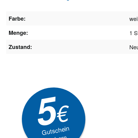
Farbe:
we
Menge:
1 S
Zustand:
Ne
Newsle
5
Akti
€
EXKLUSIVE
Gutschein