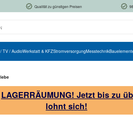
Qualität zu günstigen Preisen
9
 / TV / Audio
Werkstatt & KFZ
Stromversorgung
Messtechnik
Bauelement
riebe
!
LAGERRÄUMUNG! Jetzt bis zu über
lohnt sich!