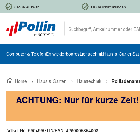
m Hauptinhalt springen
Zur Suche springen
Zur Hauptnavigation springen
Große Auswahl
für Geschäftskunden
Computer & Telefon
Entwicklerboards
Lichttechnik
Haus & Garten
Sat
Home
Haus & Garten
Haustechnik
Rollladenant
ACHTUNG: Nur für kurze Zeit
Artikel-Nr.:
590499
GTIN/EAN:
4260005854008