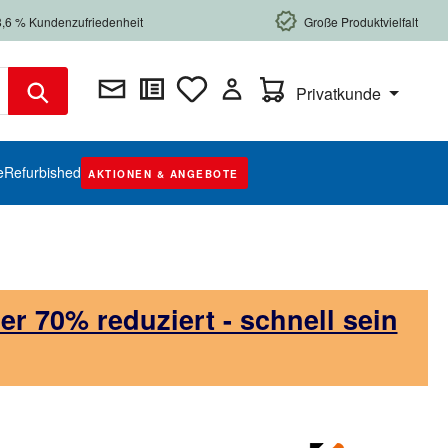
8,6 % Kundenzufriedenheit
Große Produktvielfalt
Warenkorb enthält 0 Posi
Privatkunde
e
Refurbished
AKTIONEN & ANGEBOTE
 70% reduziert - schnell sein