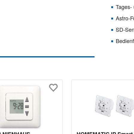
Tages-
Astro-F
SD-Sen
Bedien
R NIENHAUS
HOMEMATIC IP Smart