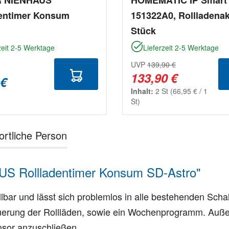
dentimer Konsum
151322A0, Rollladenak
Stück
zeit 2-5 Werktage
Lieferzeit 2-5 Werktage
UVP
139,90 €
133,90 €
 €
Inhalt:
2 St
(66,95 € / 1
St)
ortliche Person
US Rollladentimer Konsum SD-Astro"
llbar und lässt sich problemlos in alle bestehenden Schal
erung der Rollläden, sowie ein Wochenprogramm. Außerd
sor anzuschließen.