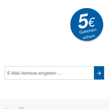
5
€
Gutschein
sichern
Newsletter
Aktionen, Rabatte &
Technik-Trends
Wir nehmen den
Datenschutz
sehr ernst. Alle Angaben verwenden wir nur
im Rahmen des Newsletters. Sie können sich jederzeit direkt vom
Newsletter abmelden.