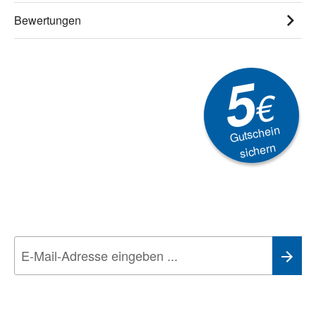
Bewertungen
5
€
Gutschein
sichern
Newsletter
Aktionen, Rabatte &
Technik-Trends
Wir nehmen den
Datenschutz
sehr ernst. Alle Angaben verwenden wir nur
im Rahmen des Newsletters. Sie können sich jederzeit direkt vom
Newsletter abmelden.