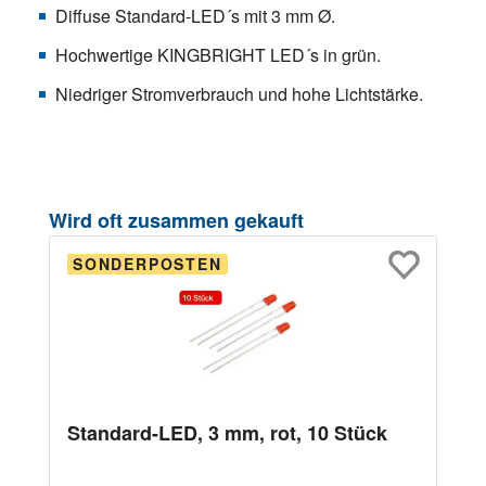
Diffuse Standard-LED´s mit 3 mm Ø.
Hochwertige KINGBRIGHT LED´s in grün.
Niedriger Stromverbrauch und hohe Lichtstärke.
Produktgalerie überspringen
Wird oft zusammen gekauft
SONDERPOSTEN
Standard-LED, 3 mm, rot, 10 Stück