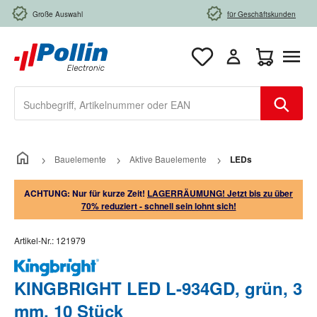
Zum Hauptinhalt springen
Große Auswahl
für Geschäftskunden
Warenkorb e
Bauelemente
Aktive Bauelemente
LEDs
ACHTUNG: Nur für kurze Zeit!
LAGERRÄUMUNG! Jetzt bis zu über
70% reduziert - schnell sein lohnt sich!
Artikel-Nr.:
121979
KINGBRIGHT LED L-934GD, grün, 3
mm, 10 Stück