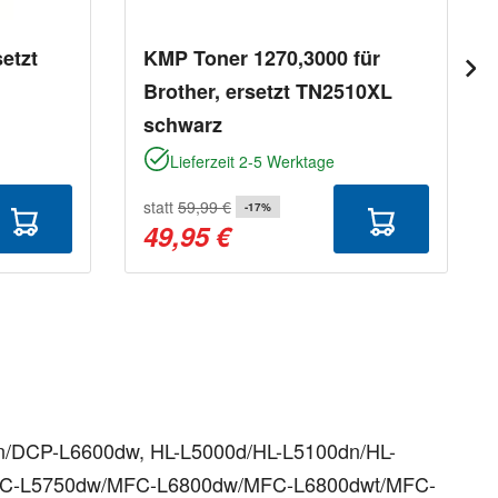
etzt
KMP Toner 1270,3000 für
Brother, ersetzt TN2510XL
schwarz
Lieferzeit 2-5 Werktage
statt
59,99 €
-17%
49,95 €
00dn/DCP-L6600dw, HL-L5000d/HL-L5100dn/HL-
/MFC-L5750dw/MFC-L6800dw/MFC-L6800dwt/MFC-