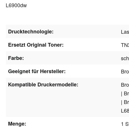
L6900dw
Drucktechnologie:
Las
Ersetzt Original Toner:
TN
Farbe:
sc
Geeignet für Hersteller:
Bro
Kompatible Druckermodelle:
Bro
| B
| B
L6
Menge:
1 S