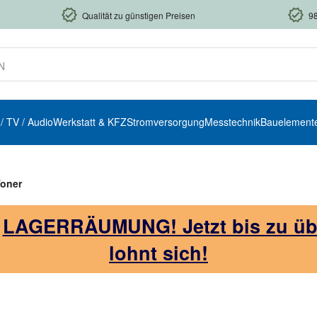
Qualität zu günstigen Preisen
9
 / TV / Audio
Werkstatt & KFZ
Stromversorgung
Messtechnik
Bauelement
oner
!
LAGERRÄUMUNG! Jetzt bis zu über
lohnt sich!