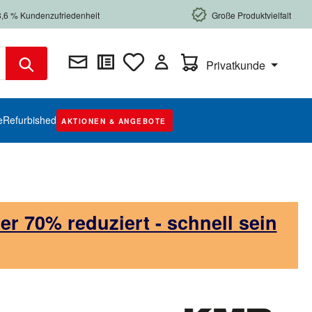
8,6 % Kundenzufriedenheit
Große Produktvielfalt
Warenkorb enthält 0 Posi
Privatkunde
e
Refurbished
AKTIONEN & ANGEBOTE
 70% reduziert - schnell sein