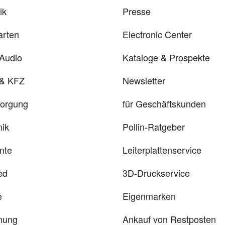
ik
Presse
arten
Electronic Center
 Audio
Kataloge & Prospekte
 & KFZ
Newsletter
sorgung
für Geschäftskunden
ik
Pollin-Ratgeber
nte
Leiterplattenservice
ed
3D-Druckservice
e
Eigenmarken
mung
Ankauf von Restposten