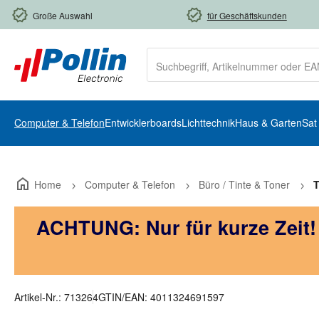
m Hauptinhalt springen
Zur Suche springen
Zur Hauptnavigation springen
Große Auswahl
für Geschäftskunden
Computer & Telefon
Entwicklerboards
Lichttechnik
Haus & Garten
Sat
Home
Computer & Telefon
Büro / Tinte & Toner
T
ACHTUNG: Nur für kurze Zeit
Artikel-Nr.:
713264
GTIN/EAN:
4011324691597