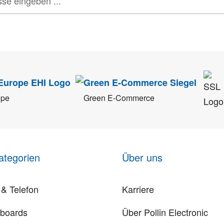
tenschutz
sehr ernst. Alle Angaben verwenden wir nur im Rahmen des Newsletters.
ope
Green E-Commerce
ategorien
Über uns
& Telefon
Karriere
rboards
Über Pollin Electronic