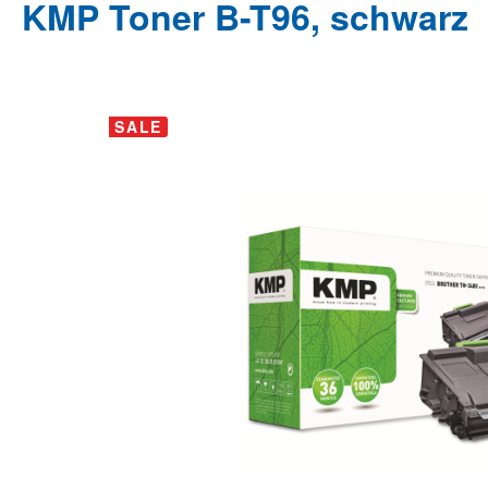
KMP Toner B-T96, schwarz
Bildergalerie überspringen
SALE