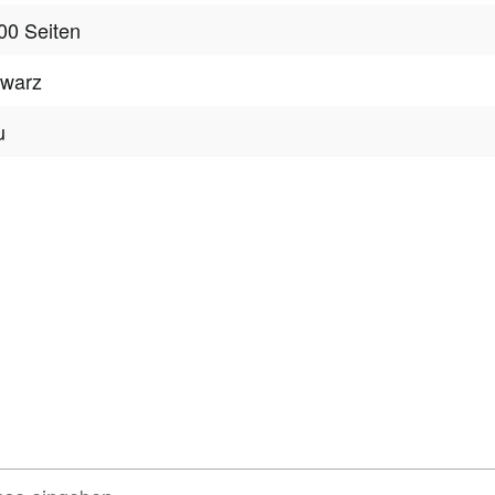
00 Seiten
hwarz
u
tter
onen, Rabatte & Tec
 GUTSCHEINE & LIMITIERTE RABATTAKTIONEN
ATTRAKTIVE 