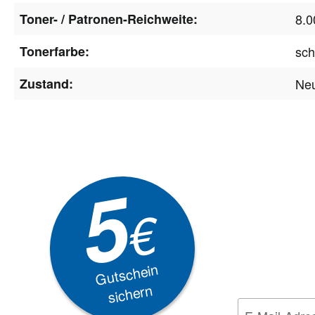
Toner- / Patronen-Reichweite:
8.0
Tonerfarbe:
sc
Zustand:
Ne
Newsle
5
Akti
€
EXKLUSIVE
Gutschein
sichern