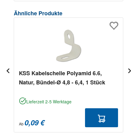
Produktgalerie überspringen
Ähnliche Produkte
KSS Kabelschelle Polyamid 6.6,
Natur, Bündel-Ø 4,8 - 6,4, 1 Stück
Lieferzeit 2-5 Werktage
0,09 €
Ab