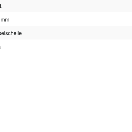
t.
7 mm
elschelle
u
tter
onen, Rabatte & Tec
 GUTSCHEINE & LIMITIERTE RABATTAKTIONEN
ATTRAKTIVE 