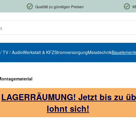
Qualität zu günstigen Preisen
9
 / TV / Audio
Werkstatt & KFZ
Stromversorgung
Messtechnik
Bauelement
Montagematerial
!
LAGERRÄUMUNG! Jetzt bis zu über
lohnt sich!