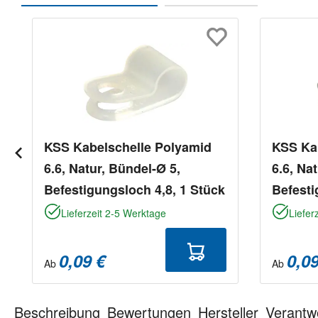
Produktgalerie überspringen
KSS Kabelschelle Polyamid
KSS Ka
6.6, Natur, Bündel-Ø 5,
6.6, Na
Befestigungsloch 4,8, 1 Stück
Befesti
Lieferzeit 2-5 Werktage
Liefer
0,09 €
0,09
Ab
Ab
Beschreibung
Bewertungen
Hersteller
Verantw