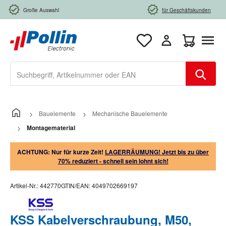
Zum Hauptinhalt springen
Große Auswahl
für Geschäftskunden
Warenkorb e
Bauelemente
Mechanische Bauelemente
Montagematerial
ACHTUNG: Nur für kurze Zeit!
LAGERRÄUMUNG! Jetzt bis zu über
70% reduziert - schnell sein lohnt sich!
Artikel-Nr.:
442770
GTIN/EAN:
4049702669197
KSS Kabelverschraubung, M50,