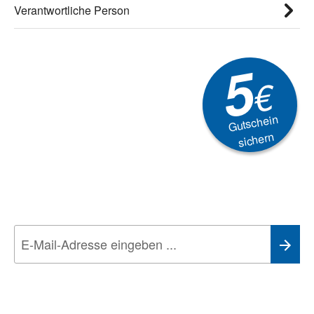
Verantwortliche Person
5
€
Gutschein
sichern
Newsletter
Aktionen, Rabatte &
Technik-Trends
Wir nehmen den
Datenschutz
sehr ernst. Alle Angaben verwenden wir nur
im Rahmen des Newsletters. Sie können sich jederzeit direkt vom
Newsletter abmelden.