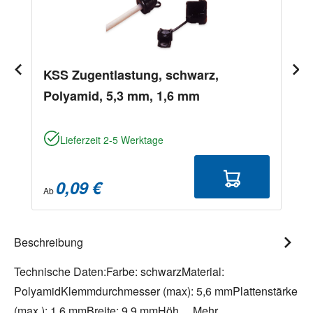
KSS Zugentlastung, schwarz,
Polyamid, 5,3 mm, 1,6 mm
Lieferzeit 2-5 Werktage
0,09 €
Ab
Beschreibung
Technische Daten:Farbe: schwarzMaterial:
PolyamidKlemmdurchmesser (max): 5,6 mmPlattenstärke
(max.): 1,6 mmBreite: 9,9 mmHöh…
Mehr