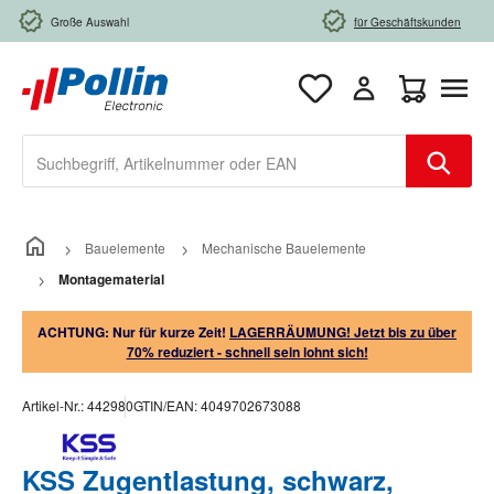
Zum Hauptinhalt springen
Große Auswahl
für Geschäftskunden
Warenkorb e
Bauelemente
Mechanische Bauelemente
Montagematerial
ACHTUNG: Nur für kurze Zeit!
LAGERRÄUMUNG! Jetzt bis zu über
70% reduziert - schnell sein lohnt sich!
Artikel-Nr.:
442980
GTIN/EAN:
4049702673088
KSS Zugentlastung, schwarz,