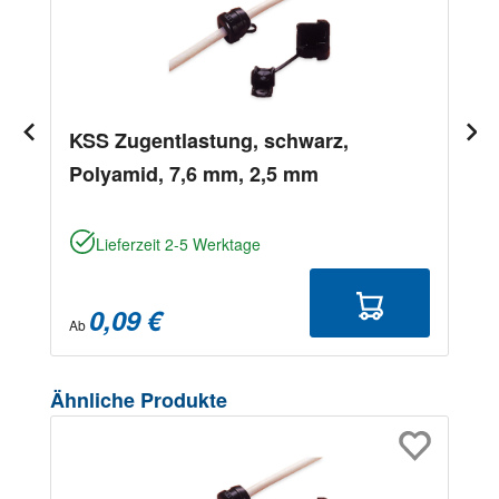
KSS Zugentlastung, schwarz,
Polyamid, 7,6 mm, 2,5 mm
Lieferzeit 2-5 Werktage
0,09 €
Ab
Produktgalerie überspringen
Ähnliche Produkte