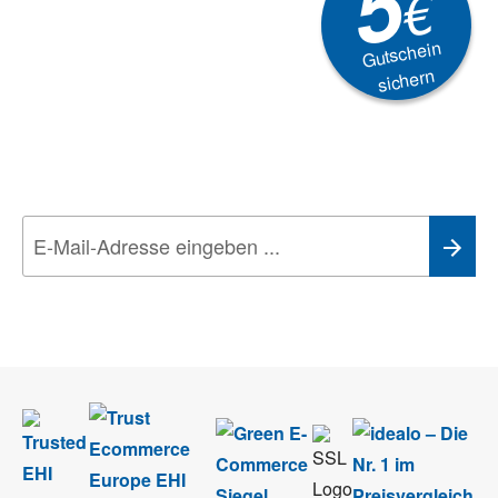
5
€
Gutschein
sichern
Newsletter
Aktionen, Rabatte &
Technik-Trends
Wir nehmen den
Datenschutz
sehr ernst. Alle Angaben verwenden wir nur
im Rahmen des Newsletters. Sie können sich jederzeit direkt vom
Newsletter abmelden.