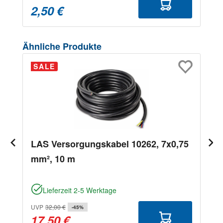
2,50 €
Produktgalerie überspringen
Ähnliche Produkte
SALE
LAS Versorgungskabel 10262, 7x0,75
mm², 10 m
Lieferzeit 2-5 Werktage
UVP
32,00 €
-45%
17,50 €