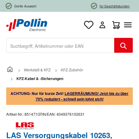
Zum Hauptinhalt springen
Große Auswahl
für Geschäftskunden
Warenkorb e
Werkstatt & KFZ
KFZ-Zubehör
KFZ-Kabel & -Sicherungen
ACHTUNG: Nur für kurze Zeit!
LAGERRÄUMUNG! Jetzt bis zu über
70% reduziert - schnell sein lohnt sich!
Artikel-Nr.:
851471
GTIN/EAN:
4049376102631
LAS Versorgungskabel 10263,