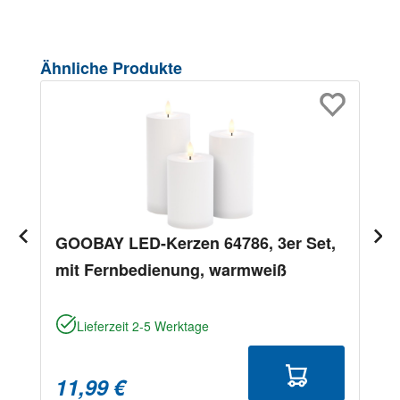
Produktgalerie überspringen
Ähnliche Produkte
GOOBAY LED-Kerzen 64786, 3er Set,
mit Fernbedienung, warmweiß
Lieferzeit 2-5 Werktage
11,99 €