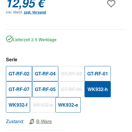
12,95 €
inkl. MwSt.
zzgl. Versand
Lieferzeit 2-5 Werktage
auswählen
Serie
GT-RF-02
GT-RF-04
GT-RF-03
GT-RF-01
(Diese Option ist zurzeit nicht verfüg
GT-RF-07
GT-RF-05
GT-RF-06
WK932-h
(Diese Option ist zurzeit nicht verfüg
WK932-f
WK932-a
WK932-e
(Diese Option ist zurzeit nicht verfügbar.)
Zustand:
B-Ware