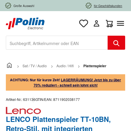
Zum Hauptinhalt springen
Große Auswahl
für Geschäftskunden
Warenkorb e
Sat / TV / Audio
Audio / Hifi
Plattenspieler
ACHTUNG: Nur für kurze Zeit!
LAGERRÄUMUNG! Jetzt bis zu über
70% reduziert - schnell sein lohnt sich!
Artikel-Nr.:
631136
GTIN/EAN:
8711902038177
LENCO Plattenspieler TT-10BN,
Retro-Stil, mit integrierten