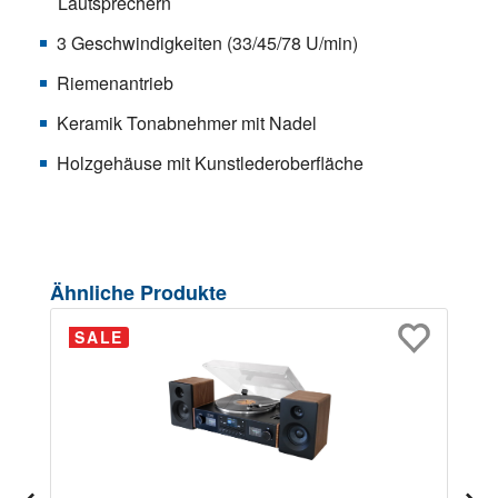
Lautsprechern
3 Geschwindigkeiten (33/45/78 U/min)
Riemenantrieb
Keramik Tonabnehmer mit Nadel
Holzgehäuse mit Kunstlederoberfläche
Produktgalerie überspringen
Ähnliche Produkte
SALE