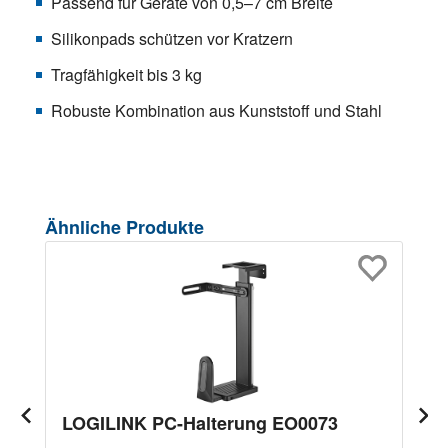
Passend für Geräte von 0,5–7 cm Breite
Silikonpads schützen vor Kratzern
Tragfähigkeit bis 3 kg
Robuste Kombination aus Kunststoff und Stahl
Produktgalerie überspringen
Ähnliche Produkte
LOGILINK PC-Halterung EO0073