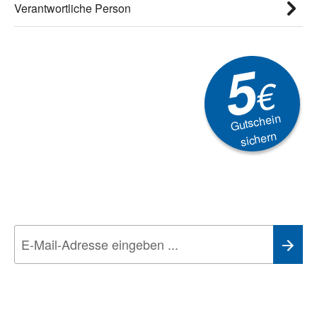
Verantwortliche Person
5
€
Gutschein
sichern
Newsletter
Aktionen, Rabatte &
Technik-Trends
Wir nehmen den
Datenschutz
sehr ernst. Alle Angaben verwenden wir nur
im Rahmen des Newsletters. Sie können sich jederzeit direkt vom
Newsletter abmelden.