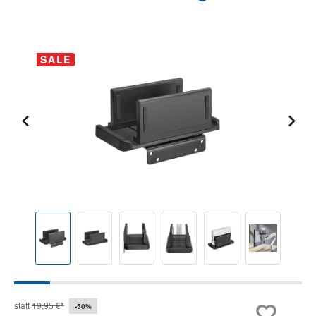
Bildergalerie überspringen
SALE
statt
19,95 €*
-50%