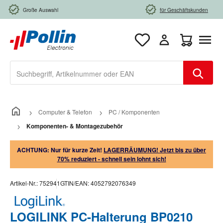
Zum Hauptinhalt springen
Große Auswahl
für Geschäftskunden
Warenkorb e
Computer & Telefon
PC / Komponenten
Komponenten- & Montagezubehör
ACHTUNG: Nur für kurze Zeit!
LAGERRÄUMUNG! Jetzt bis zu über
70% reduziert - schnell sein lohnt sich!
Artikel-Nr.:
752941
GTIN/EAN:
4052792076349
LOGILINK PC-Halterung BP0210