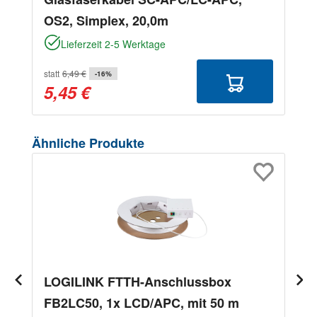
OS2, Simplex, 20,0m
Lieferzeit 2-5 Werktage
statt
6,49 €
-16%
5,45 €
Produktgalerie überspringen
Ähnliche Produkte
LOGILINK FTTH-Anschlussbox
FB2LC50, 1x LCD/APC, mit 50 m