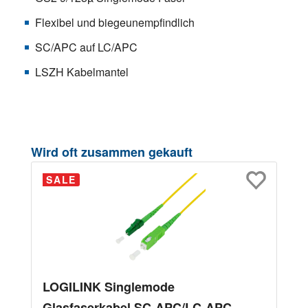
Flexibel und biegeunempfindlich
SC/APC auf LC/APC
LSZH Kabelmantel
Produktgalerie überspringen
Wird oft zusammen gekauft
SALE
LOGILINK Singlemode
Glasfaserkabel SC-APC/LC-APC,