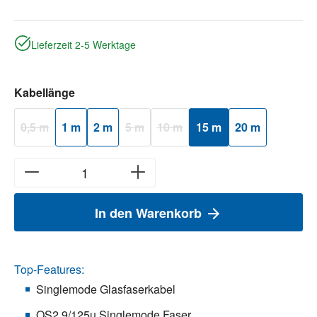
Lieferzeit 2-5 Werktage
auswählen
Kabellänge
0,5 m
1 m
2 m
5 m
10 m
15 m
20 m
(Diese Option ist zurzeit nicht verfügbar.)
(Diese Option ist zurzeit nicht verfügbar.)
(Diese Option ist zurzeit nicht verfüg
In den Warenkorb
Top-Features:
Singlemode Glasfaserkabel
OS2 9/125µ Singlemode Faser