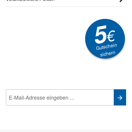
5
€
Gutschein
sichern
Newsletter
Aktionen, Rabatte &
Technik-Trends
Wir nehmen den
Datenschutz
sehr ernst. Alle Angaben verwenden wir nur
im Rahmen des Newsletters. Sie können sich jederzeit direkt vom
Newsletter abmelden.