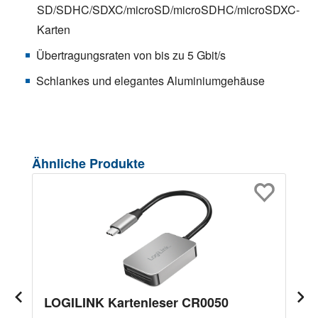
SD/SDHC/SDXC/microSD/microSDHC/microSDXC-
Karten
Übertragungsraten von bis zu 5 Gbit/s
Schlankes und elegantes Aluminiumgehäuse
Produktgalerie überspringen
Ähnliche Produkte
LOGILINK Kartenleser CR0050