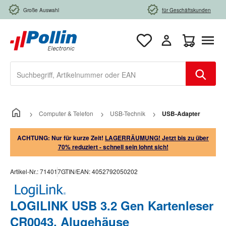
Zum Hauptinhalt springen
Große Auswahl
für Geschäftskunden
Warenkorb e
Computer & Telefon
USB-Technik
USB-Adapter
ACHTUNG: Nur für kurze Zeit!
LAGERRÄUMUNG! Jetzt bis zu über
70% reduziert - schnell sein lohnt sich!
Artikel-Nr.:
714017
GTIN/EAN:
4052792050202
LOGILINK USB 3.2 Gen Kartenleser
CR0043, Alugehäuse