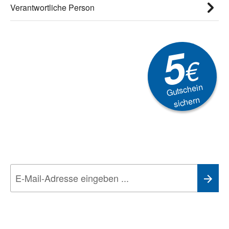
Verantwortliche Person
5
€
Gutschein
sichern
Newsletter
Aktionen, Rabatte &
Technik-Trends
Wir nehmen den
Datenschutz
sehr ernst. Alle Angaben verwenden wir nur
im Rahmen des Newsletters. Sie können sich jederzeit direkt vom
Newsletter abmelden.