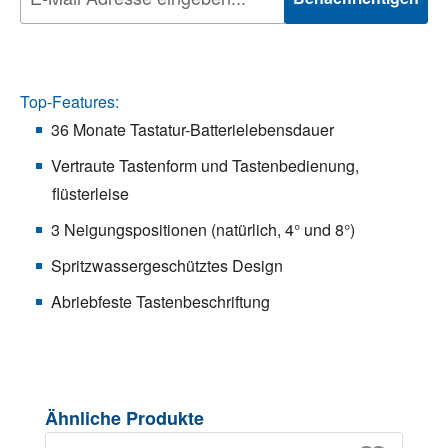
Top-Features:
36 Monate Tastatur-Batterielebensdauer
Vertraute Tastenform und Tastenbedienung,
flüsterleise
3 Neigungspositionen (natürlich, 4° und 8°)
Spritzwassergeschütztes Design
Abriebfeste Tastenbeschriftung
Produktgalerie überspringen
Ähnliche Produkte