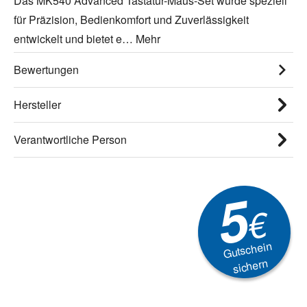
Das MK540 Advanced Tastatur-Maus-Set wurde speziell
für Präzision, Bedienkomfort und Zuverlässigkeit
entwickelt und bietet e…
Mehr
Bewertungen
Hersteller
Verantwortliche Person
5
€
Gutschein
sichern
Newsletter
Aktionen, Rabatte &