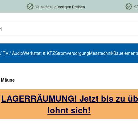
Qualität zu günstigen Preisen
9
 / TV / Audio
Werkstatt & KFZ
Stromversorgung
Messtechnik
Bauelement
Mäuse
!
LAGERRÄUMUNG! Jetzt bis zu über
lohnt sich!