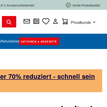
8,6 % Kundenzufriedenheit
Große Produktvielfalt
Warenkorb enthält 0 Posi
Privatkunde
e
Refurbished
AKTIONEN & ANGEBOTE
 70% reduziert - schnell sein