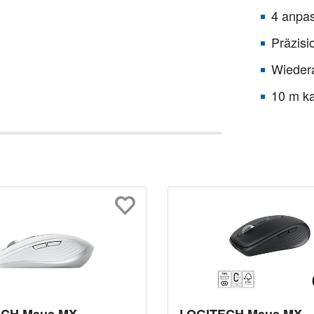
4 anpa
Präzisi
Wiedera
10 m ka
ECH Maus MX
LOGITECH Maus MX