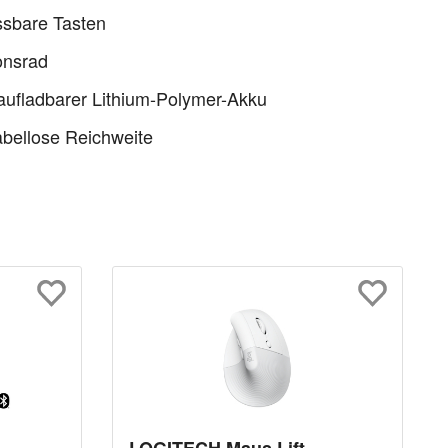
ssbare Tasten
onsrad
ufladbarer Lithium-Polymer-Akku
bellose Reichweite
LOGITECH Maus Lift