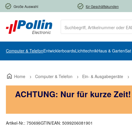
m Hauptinhalt springen
Zur Suche springen
Zur Hauptnavigation springen
Große Auswahl
für Geschäftskunden
Computer & Telefon
Entwicklerboards
Lichttechnik
Haus & Garten
Sat
Home
Computer & Telefon
Ein- & Ausgabegeräte
ACHTUNG: Nur für kurze Zeit
Artikel-Nr.:
750696
GTIN/EAN:
5099206081901