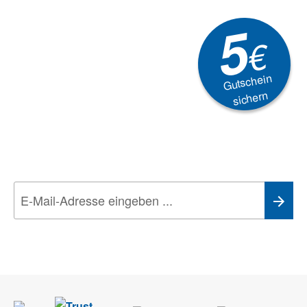
5
€
Gutschein
sichern
Newsletter
Aktionen, Rabatte &
Technik-Trends
Wir nehmen den
Datenschutz
sehr ernst. Alle Angaben verwenden wir nur
im Rahmen des Newsletters. Sie können sich jederzeit direkt vom
Newsletter abmelden.