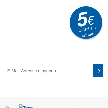
5
€
Gutschein
sichern
Newsletter
Aktionen, Rabatte &
Technik-Trends
Wir nehmen den
Datenschutz
sehr ernst. Alle Angaben verwenden wir nur
im Rahmen des Newsletters. Sie können sich jederzeit direkt vom
Newsletter abmelden.