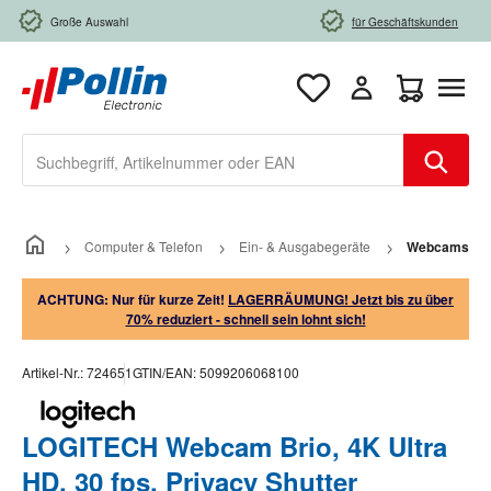
Zum Hauptinhalt springen
Große Auswahl
für Geschäftskunden
Warenkorb e
Computer & Telefon
Ein- & Ausgabegeräte
Webcams
ACHTUNG: Nur für kurze Zeit!
LAGERRÄUMUNG! Jetzt bis zu über
70% reduziert - schnell sein lohnt sich!
Artikel-Nr.:
724651
GTIN/EAN:
5099206068100
LOGITECH Webcam Brio, 4K Ultra
HD, 30 fps, Privacy Shutter