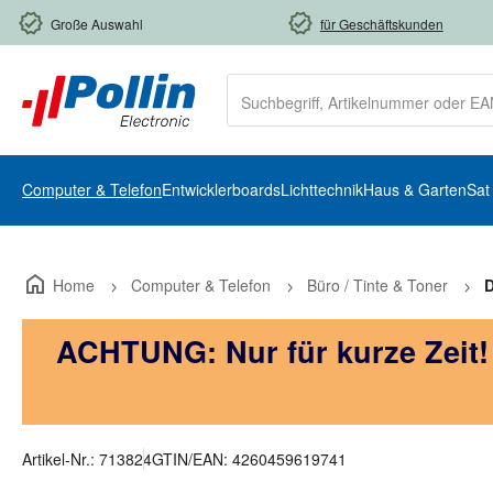
m Hauptinhalt springen
Zur Suche springen
Zur Hauptnavigation springen
Große Auswahl
für Geschäftskunden
Computer & Telefon
Entwicklerboards
Lichttechnik
Haus & Garten
Sat
Home
Computer & Telefon
Büro / Tinte & Toner
D
ACHTUNG: Nur für kurze Zeit
Artikel-Nr.:
713824
GTIN/EAN:
4260459619741