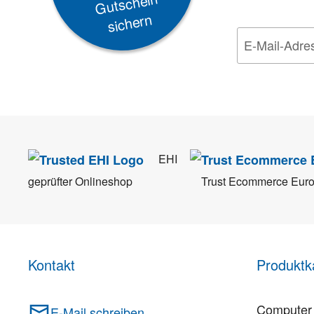
Gutschein
sichern
Wir nehmen den
Da
EHI
geprüfter Onlineshop
Trust Ecommerce Eur
Kontakt
Produktk
Computer 
E-Mail schreiben