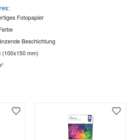
res:
rtiges Fotopapier
Farbe
änzende Beschichtung
ll (100x150 mm)
m²