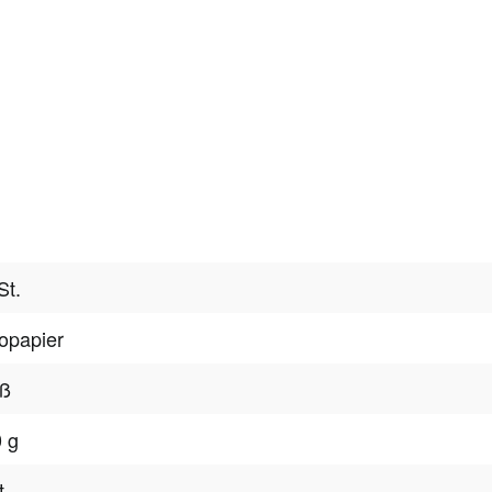
St.
opapier
iß
 g
t.