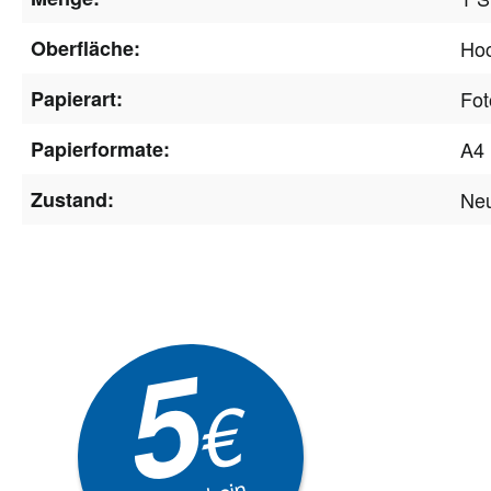
Oberfläche:
Ho
Papierart:
Fot
Papierformate:
A4 
Zustand:
Ne
Newsle
5
Akti
€
EXKLUSIVE