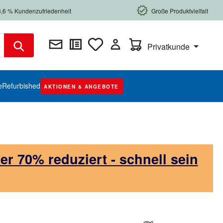
8,6 % Kundenzufriedenheit
Große Produktvielfalt
Warenkorb enthält 0 Posi
Privatkunde
e
Refurbished
AKTIONEN & ANGEBOTE
 70% reduziert - schnell sein