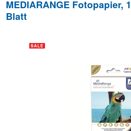
MEDIARANGE Fotopapier, 10
Blatt
Bildergalerie überspringen
SALE