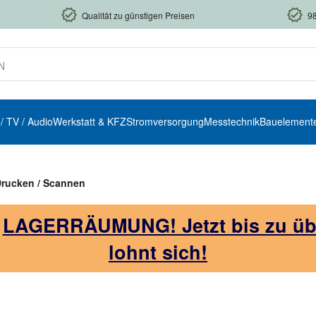
Qualität zu günstigen Preisen
9
 / TV / Audio
Werkstatt & KFZ
Stromversorgung
Messtechnik
Bauelement
rucken / Scannen
!
LAGERRÄUMUNG! Jetzt bis zu über
lohnt sich!