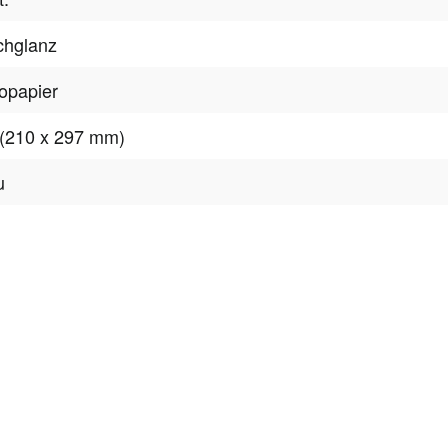
chglanz
opapier
(210 x 297 mm)
u
tter
onen, Rabatte & Tec
 GUTSCHEINE & LIMITIERTE RABATTAKTIONEN
ATTRAKTIVE 