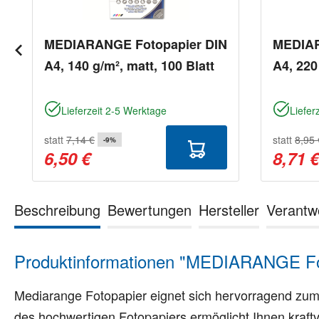
MEDIARANGE Fotopapier DIN
MEDIAR
A4, 140 g/m², matt, 100 Blatt
A4, 220
Lieferzeit 2-5 Werktage
Liefer
statt
7,14 €
statt
8,95 
-9%
6,50 €
8,71 
Beschreibung
Bewertungen
Hersteller
Verantw
Produktinformationen "MEDIARANGE Foto
Mediarange Fotopapier eignet sich hervorragend zum
des hochwertigen Fotopapiers ermöglicht Ihnen kraft