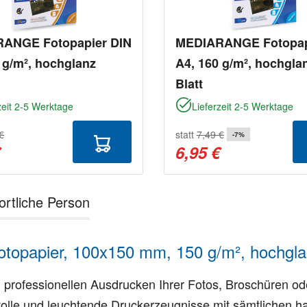
ANGE Fotopapier DIN
MEDIARANGE Fotopap
 g/m², hochglanz
A4, 160 g/m², hochgla
Blatt
zeit 2-5 Werktage
Lieferzeit 2-5 Werktage
€
statt
7,49 €
-7%
€
6,95 €
ortliche Person
papier, 100x150 mm, 150 g/m², hochglan
 professionellen Ausdrucken Ihrer Fotos, Broschüren od
volle und leuchtende Druckerzeugnisse mit sämtlichen ha