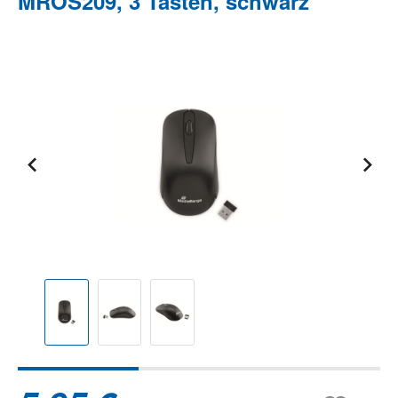
MROS209, 3 Tasten, schwarz
Bildergalerie überspringen