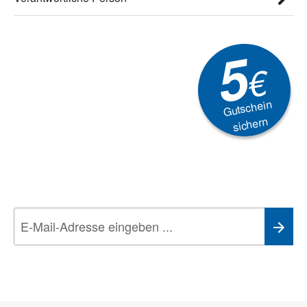
5
€
Gutschein
sichern
Newsletter
Aktionen, Rabatte &
Technik-Trends
Wir nehmen den
Datenschutz
sehr ernst. Alle Angaben verwenden wir nur
im Rahmen des Newsletters. Sie können sich jederzeit direkt vom
Newsletter abmelden.