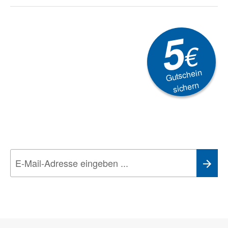
5
€
Gutschein
sichern
Newsletter
Aktionen, Rabatte &
Technik-Trends
Wir nehmen den
Datenschutz
sehr ernst. Alle Angaben verwenden wir nur
im Rahmen des Newsletters. Sie können sich jederzeit direkt vom
Newsletter abmelden.