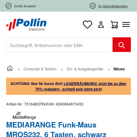
Zum Hauptinhalt springen
Große Auswahl
für Geschäftskunden
Warenkorb e
Computer & Telefon
Ein- & Ausgabegeräte
Mäuse
ACHTUNG: Nur für kurze Zeit!
LAGERRÄUMUNG! Jetzt bis zu über
70% reduziert - schnell sein lohnt sich!
Artikel-Nr.:
751648
GTIN/EAN:
4260664870432
MEDIARANGE Funk-Maus
MROS232, 6 Tasten, schwarz