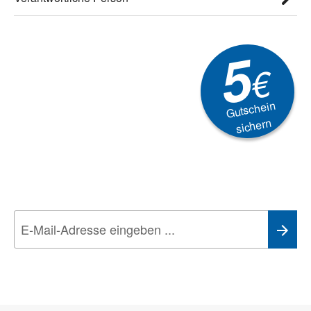
5
€
Gutschein
sichern
Newsletter
Aktionen, Rabatte &
Technik-Trends
Wir nehmen den
Datenschutz
sehr ernst. Alle Angaben verwenden wir nur
im Rahmen des Newsletters. Sie können sich jederzeit direkt vom
Newsletter abmelden.