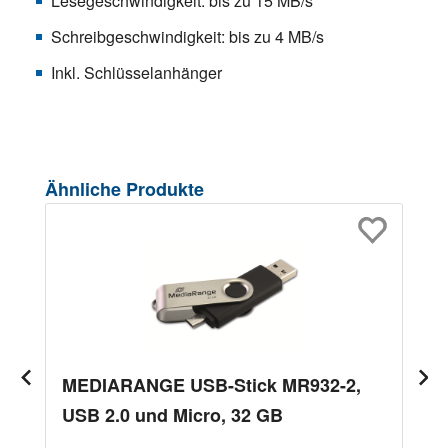
Lesegeschwindigkeit: bis zu 15 MB/s
Schreibgeschwindigkeit: bis zu 4 MB/s
Inkl. Schlüsselanhänger
Produktgalerie überspringen
Ähnliche Produkte
MEDIARANGE USB-Stick MR932-2,
USB 2.0 und Micro, 32 GB