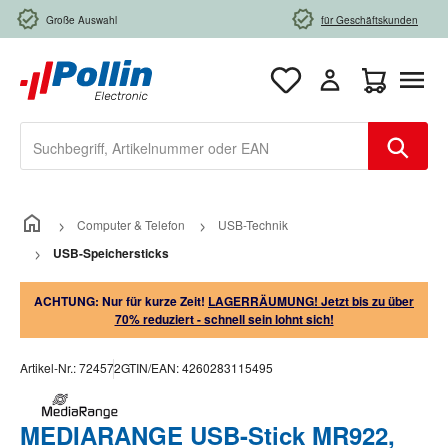
Zum Hauptinhalt springen
Große Auswahl
für Geschäftskunden
Warenkorb e
Computer & Telefon
USB-Technik
USB-Speichersticks
ACHTUNG: Nur für kurze Zeit!
LAGERRÄUMUNG! Jetzt bis zu über
70% reduziert - schnell sein lohnt sich!
Artikel-Nr.:
724572
GTIN/EAN:
4260283115495
MEDIARANGE USB-Stick MR922,