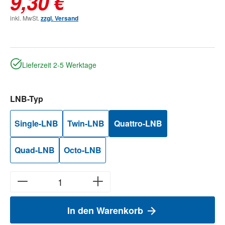
9,30 €
inkl. MwSt.
zzgl. Versand
Lieferzeit 2-5 Werktage
auswählen
LNB-Typ
Single-LNB
Twin-LNB
Quattro-LNB
Quad-LNB
Octo-LNB
In den Warenkorb