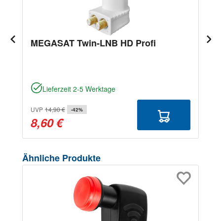
MEGASAT Twin-LNB HD Profi
Lieferzeit 2-5 Werktage
UVP
14,90 €
-42%
8,60 €
Produktgalerie überspringen
Ähnliche Produkte