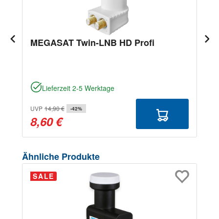
MEGASAT Twin-LNB HD Profi
Lieferzeit 2-5 Werktage
UVP
14,90 €
-42%
8,60 €
Produktgalerie überspringen
Ähnliche Produkte
SALE