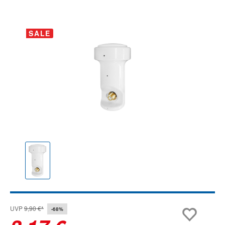
Bildergalerie überspringen
SALE
UVP
9,90 €*
-68%